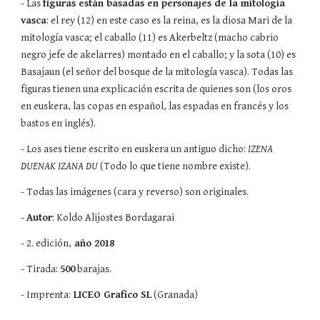
- Las 
figuras están basadas en personajes de la mitología 
vasca
: el rey (12) en este caso es la reina, es la diosa Mari de la 
mitología vasca; el caballo (11) es Akerbeltz (macho cabrio 
negro jefe de akelarres) montado en el caballo; y la sota (10) es 
Basajaun (el señor del bosque de la mitología vasca). Todas las 
figuras tienen una explicación escrita de quienes son (los oros 
en euskera, las copas en español, las espadas en francés y los 
bastos en inglés).
- Los ases tiene escrito en euskera un antiguo dicho: 
IZENA 
DUENAK IZANA DU
 (Todo lo que tiene nombre existe).
- Todas las imágenes (cara y reverso) son originales.
- 
Autor
: Koldo Alijostes Bordagarai
- 2. edición,
 año 2018
- Tirada: 
500
 barajas.
- Imprenta:
 LICEO Grafico SL
 (Granada)