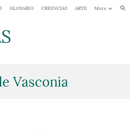
S
GLOSARIO
CREENCIAS
ARTE
More
ion
AS
 de Vasconia