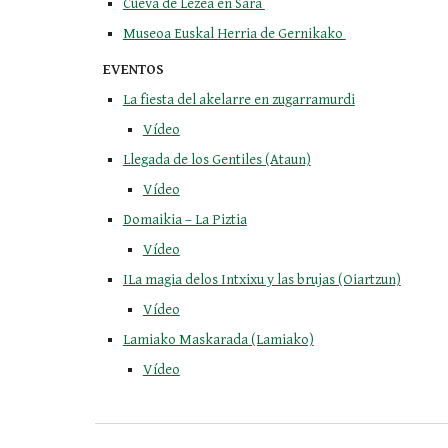
Cueva de Lezea en Sara 
Museoa Euskal Herria de Gernikako 
EVENTOS
La fiesta del akelarre en zugarramurdi
Vídeo
Llegada de los Gentiles (Ataun)
Vídeo
Domaikia – La Piztia
Vídeo
ILa magia delos Intxixu y las brujas (Oiartzun)
Vídeo
Lamiako Maskarada (Lamiako)
Vídeo