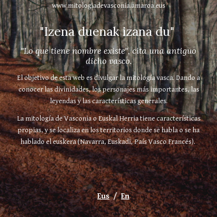
www.mitologiadevasconia.amaroa.eus
"Izena duenak izana du"
"Lo que tiene nombre existe", cita una antiguo
dicho vasco.
El objetivo de esta web es divulgar la mitología vasca. Dando a
conocer las divinidades, los personajes más importantes, las
leyendas y las características generales.
La mitología de Vasconia o Euskal Herria tiene características
propias, y se localiza en los territorios donde se habla o se ha
hablado el euskera (Navarra, Euskadi, País Vasco Francés).
Eus
/
En